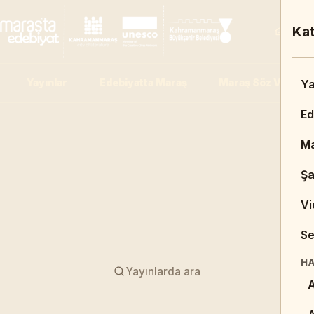
An
Kat
Ana 
Yayınlar
Edebiyatta Maraş
Maraş Söz Varlığı
Ad
Ya
An
Ed
D
Ma
Şa
Vi
BI
Se
K
HA
T
Yayınlarda ara
A
R