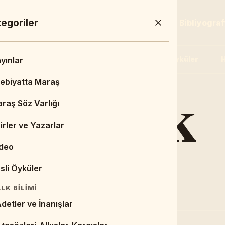
a Menü
egoriler
Sayfa
Duyurular & Haberler
Bibliyogra
Şairler ve Yazarlar
Video
Sesli Öyküler
H
min Dashboard
yınlar
Çocuk
a Sayfa
ebiyatta Maraş
UYURULAR & HABERLER
raş Söz Varlığı
Duyurular
irler ve Yazarlar
Haberler
deo
BLIYOGRAFYA
sli Öyküler
itaplar
LK BILIMI
ezler
detler ve İnanışlar
esimler/Çizimler