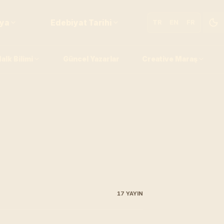
fya
Edebiyat Tarihi
TR
EN
FR
alk Bilimi
Güncel Yazarlar
Creative Maraş
17 YAYIN