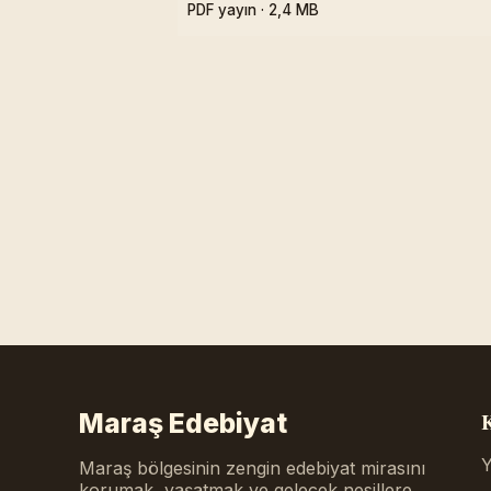
PDF yayın · 2,4 MB
Maraş Edebiyat
K
Y
Maraş bölgesinin zengin edebiyat mirasını
korumak, yaşatmak ve gelecek nesillere