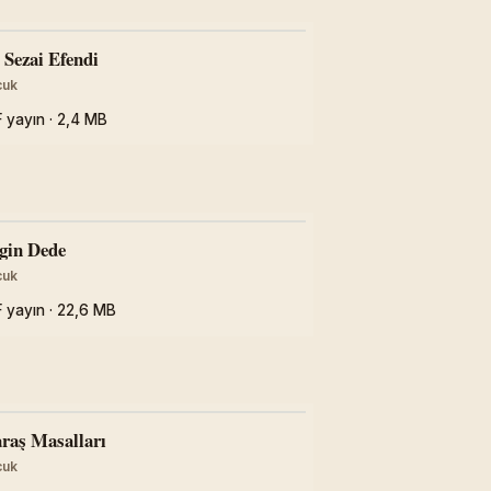
PDF
 Sezai Efendi
cuk
 yayın · 2,4 MB
PDF
gin Dede
cuk
 yayın · 22,6 MB
PDF
raş Masalları
cuk