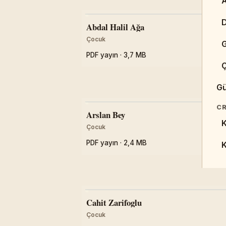
A
PD
W
Abdal Halil Ağa
Çocuk
G
PDF yayın · 3,7 MB
S
ED
Gü
C
PD
CR
Arslan Bey
H
K
Çocuk
D
PDF yayın · 2,4 MB
PD
Cahit Zarifoglu
Çocuk