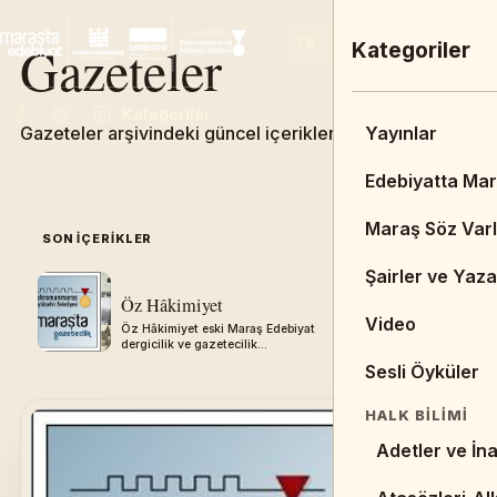
Gazeteler
TR
EN
FR
Ana Menü
Kategoriler
Kategoriler
Gazeteler arşivindeki güncel içerikleri keşfedin.
Admin Dashbo
Yayınlar
Ana Sayfa
Edebiyatta Ma
DUYURULAR & 
Maraş Söz Varl
SON IÇERIKLER
05
Duyurular
Şairler ve Yaza
Öz Hâkimiyet
Aksu Gaze
Haberler
Video
Öz Hâkimiyet eski Maraş Edebiyat
Aksu Gazetes
dergicilik ve gazetecilik
Edebiyat derg
BIBLIYOGRAFY
arşivinden aktarılmıştır.
arşivinden akt
Sesli Öyküler
Kitaplar
HALK BILIMI
Tezler
Adetler ve İna
Resimler/Çizi