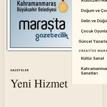
Atasözleri-Alk
Web Sayfaları 
Doğum ve Ço
Kaynaklar
Gelin ve Düğü
Makaleler
Çocuk Oyunla
Sempozyumlar 
Güncel Yazarl
EDEBIYAT TARI
Cumhuriyet D
CREATIVE MAR
Kültür Sanat
Halk Edebiyat
Kahramanma
Divan Edebiya
GAZETELER
İÇERIK 03
Sanatları
Yeni Hizmet