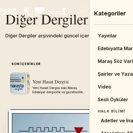
Diğer Dergiler
TR
EN
FR
Ana Menü
Kategoriler
Kategoriler
Diğer Dergiler arşivindeki güncel içerikleri keşfedin.
Admin Dashbo
Yayınlar
Ana Sayfa
Edebiyatta Ma
DUYURULAR & 
Maraş Söz Varl
SON IÇERIKLER
05
Duyurular
Şairler ve Yaza
Yeni Hasat Dergisi
Tarihi Uzu
Haberler
Video
Yeni Hasat Dergisi eski Maraş
Tarihi Uzunol
Edebiyat dergicilik ve gazetecilik
Maraş Edebiya
BIBLIYOGRAFY
arşivinden aktarılmıştır.
gazetecilik a
Sesli Öyküler
aktarılmıştır.
Kitaplar
HALK BILIMI
Tezler
Adetler ve İna
Resimler/Çizi