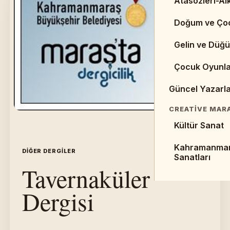
Atasözleri-Alk
Web Sayfaları 
Doğum ve Ço
Kaynaklar
Gelin ve Düğü
Makaleler
Çocuk Oyunla
Sempozyumlar 
Güncel Yazarl
EDEBIYAT TARI
Cumhuriyet D
CREATIVE MAR
Kültür Sanat
Halk Edebiyat
Kahramanma
Divan Edebiya
DIĞER DERGILER
İÇERIK 24
Sanatları
Tavernaküler
Dergisi