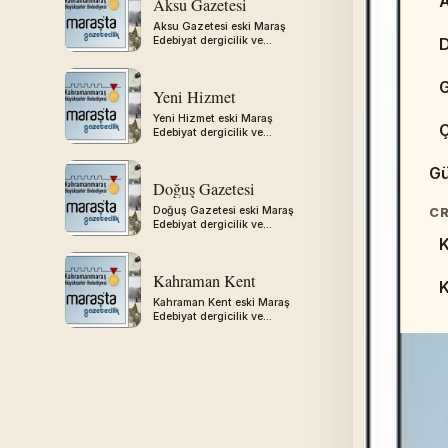
A
Aksu Gazetesi
W
Aksu Gazetesi eski Maraş
Edebiyat dergicilik ve
gazetecilik arşivinden
aktarılmıştır.
G
Yeni Hizmet
S
Yeni Hizmet eski Maraş
Edebiyat dergicilik ve
gazetecilik arşivinden
ED
aktarılmıştır.
Gü
C
Doğuş Gazetesi
Doğuş Gazetesi eski Maraş
CR
Edebiyat dergicilik ve
H
gazetecilik arşivinden
K
aktarılmıştır.
D
Kahraman Kent
Kahraman Kent eski Maraş
Edebiyat dergicilik ve
gazetecilik arşivinden
aktarılmıştır.