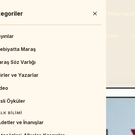
a Menü
egoriler
Sayfa
Duyurular & Haberler
Bibliyogra
Şairler ve Yazarlar
Video
Sesli Öyküler
H
min Dashboard
yınlar
a Sayfa
ebiyatta Maraş
UYURULAR & HABERLER
raş Söz Varlığı
Duyurular
irler ve Yazarlar
Haberler
deo
BLIYOGRAFYA
sli Öyküler
itaplar
LK BILIMI
ezler
detler ve İnanışlar
esimler/Çizimler