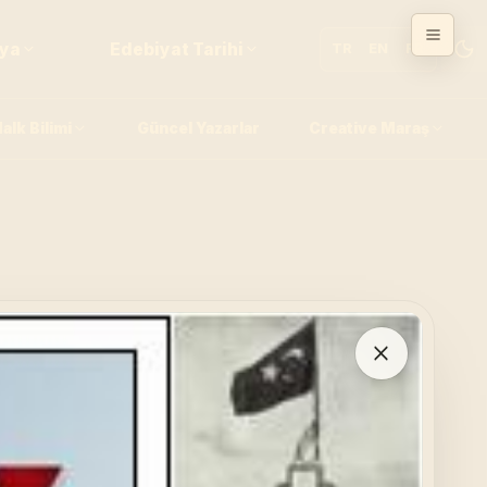
fya
Edebiyat Tarihi
TR
EN
FR
alk Bilimi
Güncel Yazarlar
Creative Maraş