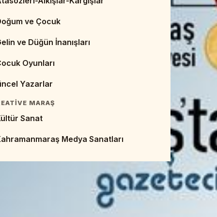
tasözleri-Alkışlar-Kargışlar
eb Sayfaları - Dijital Kaynaklar
Doğum ve Çocuk
Makaleler
elin ve Düğün İnanışları
empozyumlar ve Bildirileri
Çocuk Oyunları
EBIYAT TARIHI
ncel Yazarlar
umhuriyet Dönemi Edebiyatı
EATIVE MARAŞ
alk Edebiyatı
ültür Sanat
ivan Edebiyatı
Kahramanmaraş Medya Sanatları