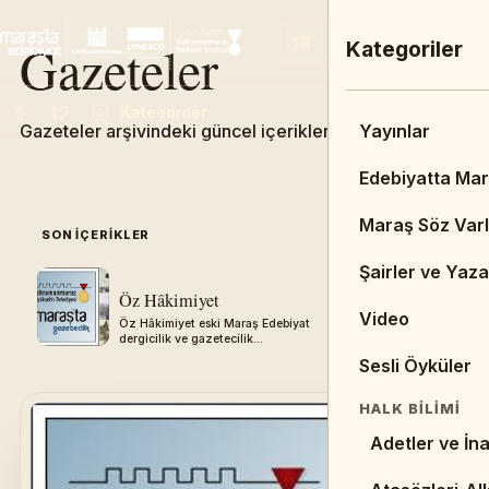
Gazeteler
TR
EN
FR
Ana Menü
Kategoriler
Kategoriler
Gazeteler arşivindeki güncel içerikleri keşfedin.
Admin Dashbo
Yayınlar
Ana Sayfa
Edebiyatta Ma
DUYURULAR & 
Maraş Söz Varl
SON IÇERIKLER
05
Duyurular
Şairler ve Yaza
Öz Hâkimiyet
Aksu Gaze
Haberler
Video
Öz Hâkimiyet eski Maraş Edebiyat
Aksu Gazetes
dergicilik ve gazetecilik
Edebiyat derg
BIBLIYOGRAFY
arşivinden aktarılmıştır.
arşivinden akt
Sesli Öyküler
Kitaplar
HALK BILIMI
Tezler
Adetler ve İna
Resimler/Çizi