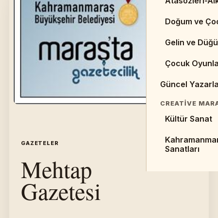
Atasözleri-Alk
Web Sayfaları 
Doğum ve Ço
Kaynaklar
Gelin ve Düğü
Makaleler
Çocuk Oyunla
Sempozyumlar 
Güncel Yazarl
EDEBIYAT TARI
Cumhuriyet D
CREATIVE MAR
Kültür Sanat
Halk Edebiyat
Kahramanma
Divan Edebiya
GAZETELER
İÇERIK 13
Sanatları
Mehtap
Gazetesi