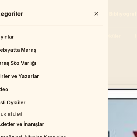
a Menü
egoriler
Sayfa
Duyurular & Haberler
Bibliyogra
Şairler ve Yazarlar
Video
Sesli Öyküler
H
min Dashboard
yınlar
a Sayfa
ebiyatta Maraş
UYURULAR & HABERLER
raş Söz Varlığı
Duyurular
irler ve Yazarlar
Haberler
deo
BLIYOGRAFYA
sli Öyküler
itaplar
LK BILIMI
ezler
detler ve İnanışlar
esimler/Çizimler