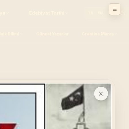
fya
Edebiyat Tarihi
TR
EN
FR
alk Bilimi
Güncel Yazarlar
Creative Maraş