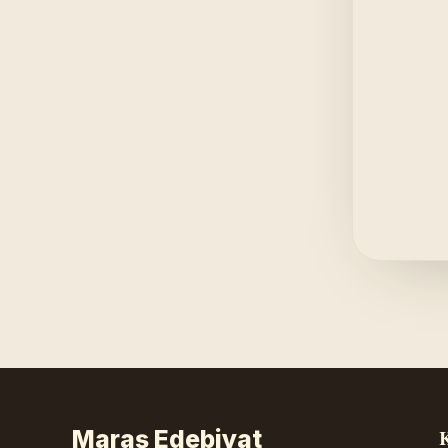
Maraş Edebiyat
K