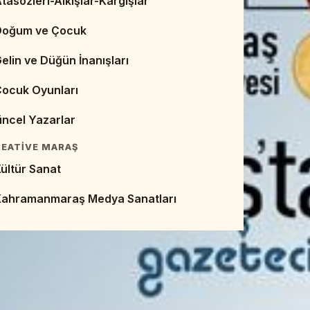
tasözleri-Alkışlar-Kargışlar
eb Sayfaları - Dijital Kaynaklar
Doğum ve Çocuk
Makaleler
elin ve Düğün İnanışları
empozyumlar ve Bildirileri
Çocuk Oyunları
EBIYAT TARIHI
ncel Yazarlar
umhuriyet Dönemi Edebiyatı
EATIVE MARAŞ
alk Edebiyatı
ültür Sanat
ivan Edebiyatı
Kahramanmaraş Medya Sanatları