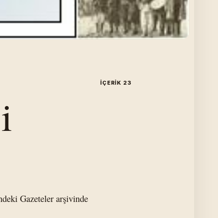
İÇERIK 23
i
indeki Gazeteler arşivinde