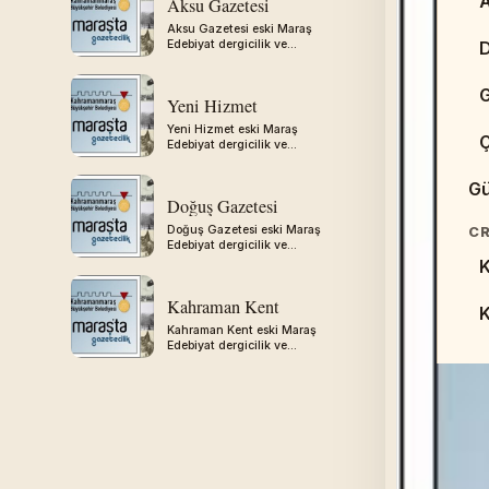
A
Aksu Gazetesi
W
Aksu Gazetesi eski Maraş
Edebiyat dergicilik ve
gazetecilik arşivinden
aktarılmıştır.
G
Yeni Hizmet
S
Yeni Hizmet eski Maraş
Edebiyat dergicilik ve
gazetecilik arşivinden
ED
aktarılmıştır.
Gü
C
Doğuş Gazetesi
Doğuş Gazetesi eski Maraş
CR
Edebiyat dergicilik ve
H
gazetecilik arşivinden
K
aktarılmıştır.
D
Kahraman Kent
Kahraman Kent eski Maraş
Edebiyat dergicilik ve
gazetecilik arşivinden
aktarılmıştır.