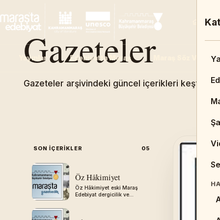
An
Kat
Ana 
Gazeteler
Yayınlar
Edebiyatta Maraş
Maraş Söz Varlığı
Ad
Ya
An
Ed
Gazeteler arşivindeki güncel içerikleri keşfedin.
D
Ma
Şa
Vi
SON IÇERIKLER
05
BI
Se
K
Öz Hâkimiyet
HA
Öz Hâkimiyet eski Maraş
T
Edebiyat dergicilik ve
A
gazetecilik arşivinden
aktarılmıştır.
R