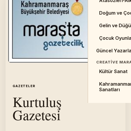
Atasözleri-Alk
Web Sayfaları 
Doğum ve Ço
Kaynaklar
Gelin ve Düğü
Makaleler
Çocuk Oyunla
Sempozyumlar 
Güncel Yazarl
EDEBIYAT TARI
Cumhuriyet D
CREATIVE MAR
Kültür Sanat
Halk Edebiyat
Kahramanma
Divan Edebiya
GAZETELER
İÇERIK 19
Sanatları
Kurtuluş
Gazetesi