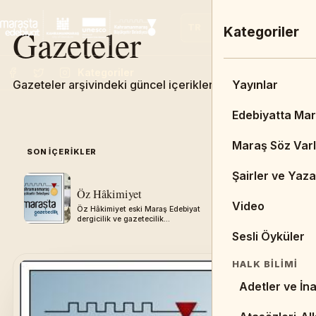
Gazeteler
TR
EN
FR
Ana Menü
Kategoriler
Kategoriler
Gazeteler arşivindeki güncel içerikleri keşfedin.
Admin Dashbo
Yayınlar
Ana Sayfa
Edebiyatta Ma
DUYURULAR & 
Maraş Söz Varl
SON IÇERIKLER
05
Duyurular
Şairler ve Yaza
Öz Hâkimiyet
Aksu Gaze
Haberler
Video
Öz Hâkimiyet eski Maraş Edebiyat
Aksu Gazetes
dergicilik ve gazetecilik
Edebiyat derg
BIBLIYOGRAFY
arşivinden aktarılmıştır.
arşivinden akt
Sesli Öyküler
Kitaplar
HALK BILIMI
Tezler
Adetler ve İna
Resimler/Çizi