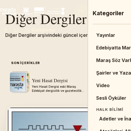
Diğer Dergiler
TR
EN
FR
Ana Menü
Kategoriler
Kategoriler
Diğer Dergiler arşivindeki güncel içerikleri keşfedin.
Admin Dashbo
Yayınlar
Ana Sayfa
Edebiyatta Ma
DUYURULAR & 
Maraş Söz Varl
SON IÇERIKLER
05
Duyurular
Şairler ve Yaza
Yeni Hasat Dergisi
Tarihi Uzu
Haberler
Video
Yeni Hasat Dergisi eski Maraş
Tarihi Uzunol
Edebiyat dergicilik ve gazetecilik
Maraş Edebiya
BIBLIYOGRAFY
arşivinden aktarılmıştır.
gazetecilik a
Sesli Öyküler
aktarılmıştır.
Kitaplar
HALK BILIMI
Tezler
Adetler ve İna
Resimler/Çizi