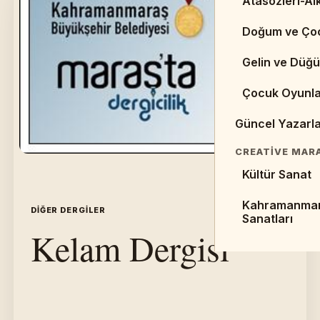
Atasözleri-Alk
Web Sayfaları 
Doğum ve Ço
Kaynaklar
Gelin ve Düğü
Makaleler
Çocuk Oyunla
Sempozyumlar 
Güncel Yazarl
EDEBIYAT TARI
Cumhuriyet D
CREATIVE MAR
Kültür Sanat
Halk Edebiyat
Kahramanma
Divan Edebiya
DIĞER DERGILER
İÇERIK 11
Sanatları
Kelam Dergisi