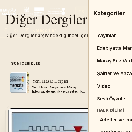
Diğer Dergiler
TR
EN
FR
Ana Menü
Kategoriler
Kategoriler
Diğer Dergiler arşivindeki güncel içerikleri keşfedin.
Admin Dashbo
Yayınlar
Ana Sayfa
Edebiyatta Ma
DUYURULAR & 
Maraş Söz Varl
SON IÇERIKLER
05
Duyurular
Şairler ve Yaza
Yeni Hasat Dergisi
Tarihi Uzu
Haberler
Video
Yeni Hasat Dergisi eski Maraş
Tarihi Uzunol
Edebiyat dergicilik ve gazetecilik
Maraş Edebiya
BIBLIYOGRAFY
arşivinden aktarılmıştır.
gazetecilik a
Sesli Öyküler
aktarılmıştır.
Kitaplar
HALK BILIMI
Tezler
Adetler ve İna
Resimler/Çizi