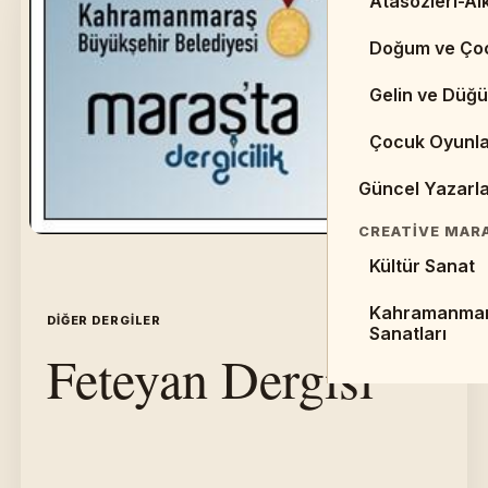
Atasözleri-Alk
Web Sayfaları 
Doğum ve Ço
Kaynaklar
Gelin ve Düğü
Makaleler
Çocuk Oyunla
Sempozyumlar 
Güncel Yazarl
EDEBIYAT TARI
Cumhuriyet D
CREATIVE MAR
Kültür Sanat
Halk Edebiyat
Kahramanma
Divan Edebiya
DIĞER DERGILER
İÇERIK 23
Sanatları
Feteyan Dergisi