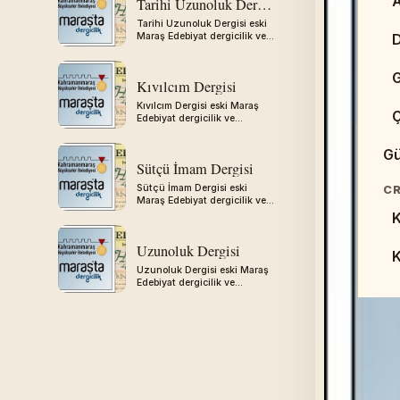
A
Tarihi Uzunoluk Dergisi
W
Tarihi Uzunoluk Dergisi eski
Maraş Edebiyat dergicilik ve
gazetecilik arşivinden
aktarılmıştır.
G
Kıvılcım Dergisi
S
Kıvılcım Dergisi eski Maraş
Edebiyat dergicilik ve
gazetecilik arşivinden
ED
aktarılmıştır.
Gü
C
Sütçü İmam Dergisi
Sütçü İmam Dergisi eski
CR
Maraş Edebiyat dergicilik ve
H
gazetecilik arşivinden
K
aktarılmıştır.
D
Uzunoluk Dergisi
Uzunoluk Dergisi eski Maraş
Edebiyat dergicilik ve
gazetecilik arşivinden
aktarılmıştır.