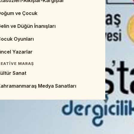
tasözleri-Alkışlar-Kargışlar
eb Sayfaları - Dijital Kaynaklar
Doğum ve Çocuk
Makaleler
elin ve Düğün İnanışları
empozyumlar ve Bildirileri
Çocuk Oyunları
EBIYAT TARIHI
ncel Yazarlar
umhuriyet Dönemi Edebiyatı
EATIVE MARAŞ
alk Edebiyatı
ültür Sanat
ivan Edebiyatı
Kahramanmaraş Medya Sanatları