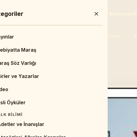
a Menü
egoriler
Sayfa
Duyurular & Haberler
Bibliyogra
r
Şairler ve Yazarlar
Video
Sesli Öyküler
H
min Dashboard
yınlar
a Sayfa
ebiyatta Maraş
edin.
UYURULAR & HABERLER
raş Söz Varlığı
Duyurular
irler ve Yazarlar
Haberler
deo
BLIYOGRAFYA
sli Öyküler
itaplar
LK BILIMI
ezler
detler ve İnanışlar
esimler/Çizimler