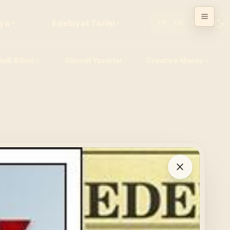
fya
Edebiyat Tarihi
TR
EN
FR
alk Bilimi
Güncel Yazarlar
Creative Maraş