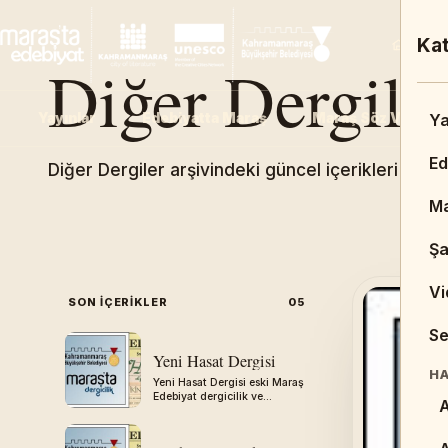
An
Kat
Ana 
Diğer Dergile
Yayınlar
Edebiyatta Maraş
Maraş Söz Varlığı
Ad
Ya
An
Ed
Diğer Dergiler arşivindeki güncel içerikleri keşf
D
Ma
Şa
Vi
SON IÇERIKLER
05
BI
Se
K
Yeni Hasat Dergisi
HA
Yeni Hasat Dergisi eski Maraş
T
Edebiyat dergicilik ve
A
gazetecilik arşivinden
aktarılmıştır.
R