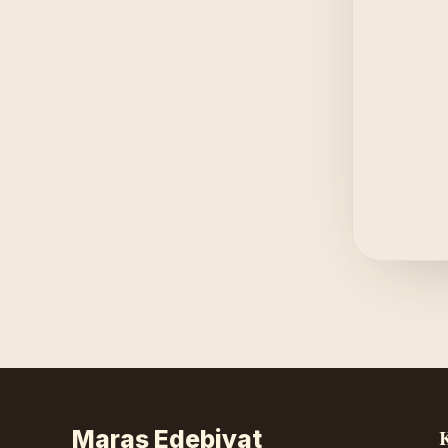
Maraş Edebiyat
K