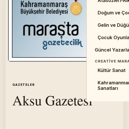
Atasözleri-Alk
Web Sayfaları 
Doğum ve Ço
Kaynaklar
Gelin ve Düğü
Makaleler
Çocuk Oyunla
Sempozyumlar 
Güncel Yazarl
EDEBIYAT TARI
Cumhuriyet D
CREATIVE MAR
Kültür Sanat
Halk Edebiyat
Kahramanma
Divan Edebiya
GAZETELER
İÇERIK 02
Sanatları
Aksu Gazetesi