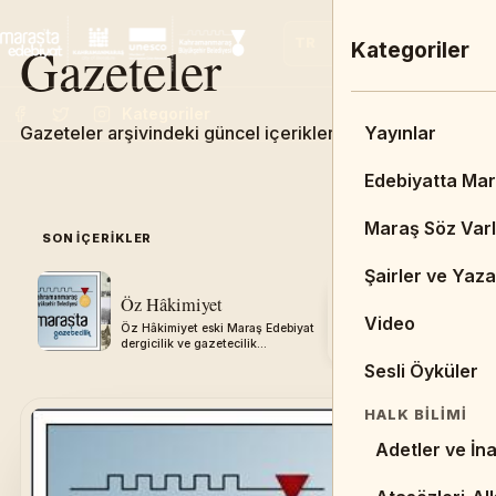
Gazeteler
TR
EN
FR
Ana Menü
Kategoriler
Kategoriler
Gazeteler arşivindeki güncel içerikleri keşfedin.
Admin Dashbo
Yayınlar
Ana Sayfa
Edebiyatta Ma
DUYURULAR & 
Maraş Söz Varl
SON IÇERIKLER
05
Duyurular
Şairler ve Yaza
SEÇILI
Öz Hâkimiyet
Aksu Gaze
Haberler
Video
Öz Hâkimiyet eski Maraş Edebiyat
Aksu Gazetes
dergicilik ve gazetecilik
Edebiyat derg
BIBLIYOGRAFY
arşivinden aktarılmıştır.
arşivinden akt
Sesli Öyküler
Kitaplar
HALK BILIMI
Tezler
Adetler ve İna
Resimler/Çizi